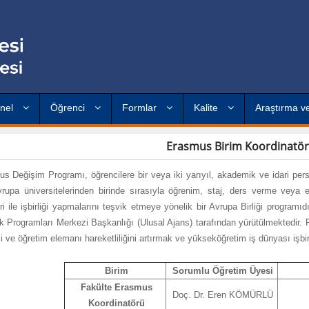
onel
Öğrenci
Formlar
Kalite
Araştırma ve
Erasmus Birim Koordinatörl
s Değişim Programı, öğrencilere bir veya iki yarıyıl, akademik ve idari persone
vrupa üniversitelerinden birinde sırasıyla öğrenim, staj, ders verme veya
leri ile işbirliği yapmalarını teşvik etmeye yönelik bir Avrupa Birliği program
k Programları Merkezi Başkanlığı (Ulusal Ajans) tarafından yürütülmektedir. 
i ve öğretim elemanı hareketliliğini artırmak ve yükseköğretim iş dünyası işbirliğ
Birim
Sorumlu Öğretim Üyesi
Fakülte Erasmus
Doç. Dr. Eren KÖMÜRLÜ
Koordinatörü