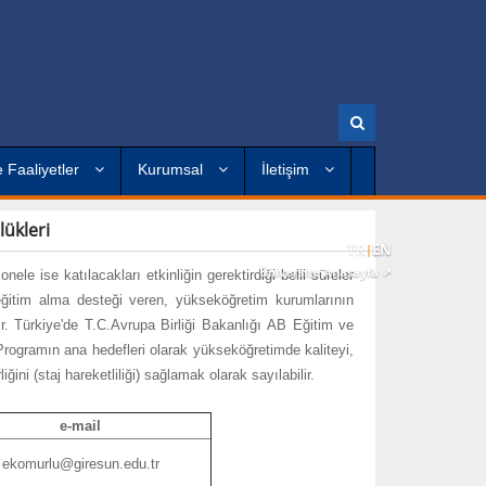
A
r
a
 Faaliyetler
Kurumsal
İletişim
ükleri
TR
EN
|
Üniversite Anasayfa ↗
le ise katılacakları etkinliğin gerektirdiği belli süreler
 eğitim alma desteği veren, yükseköğretim kurumlarının
ıdır. Türkiye'de T.C.Avrupa Birliği Bakanlığı AB Eğitim ve
Programın ana hedefleri olarak yükseköğretimde kaliteyi,
ini (staj hareketliliği) sağlamak olarak sayılabilir.
e-mail
ekomurlu@giresun.edu.tr