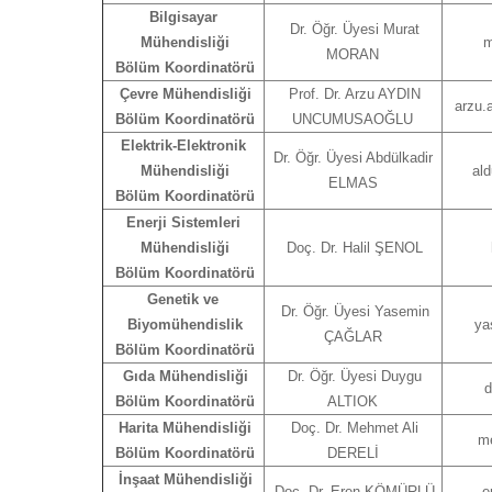
Bilgisayar
Dr. Öğr. Üyesi Murat
Mühendisliği
m
MORAN
Bölüm Koordinatörü
Çevre Mühendisliği
Prof. Dr. Arzu AYDIN
arzu.
Bölüm Koordinatörü
UNCUMUSAOĞLU
Elektrik-Elektronik
Dr. Öğr. Üyesi Abdülkadir
Mühendisliği
ald
ELMAS
Bölüm Koordinatörü
Enerji Sistemleri
Mühendisliği
Doç. Dr. Halil ŞENOL
Bölüm Koordinatörü
Genetik ve
Dr. Öğr. Üyesi Yasemin
Biyomühendislik
ya
ÇAĞLAR
Bölüm Koordinatörü
Gıda Mühendisliği
Dr. Öğr. Üyesi Duygu
d
Bölüm Koordinatörü
ALTIOK
Harita Mühendisliği
Doç. Dr. Mehmet Ali
me
Bölüm Koordinatörü
DERELİ
İnşaat Mühendisliği
Doç. Dr. Eren KÖMÜRLÜ
e