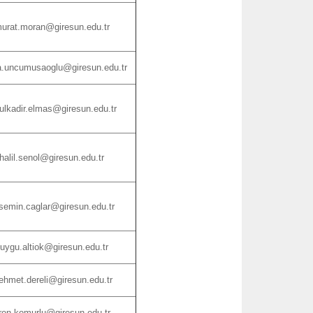
urat.moran@giresun.edu.tr
a.uncumusaoglu@giresun.edu.tr
ulkadir.elmas@giresun.edu.tr
halil.senol@giresun.edu.tr
semin.caglar@giresun.edu.tr
uygu.altiok@giresun.edu.tr
hmet.dereli@giresun.edu.tr
ren.komurlu@giresun.edu.tr